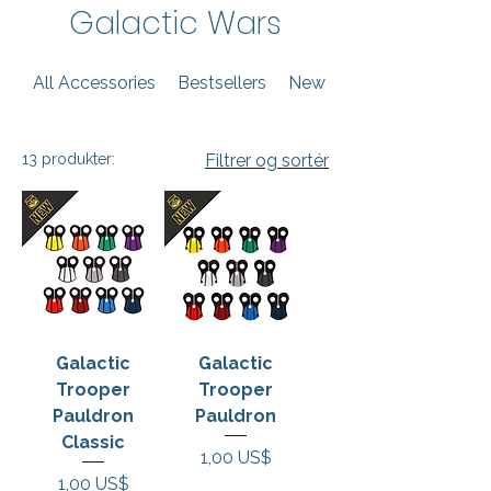
Galactic Wars
All Accessories
Bestsellers
New Arrivals
13 produkter:
Filtrer og sortér
Galactic
Galactic
Trooper
Trooper
Pauldron
Pauldron
Classic
Pris
1,00 US$
Pris
1,00 US$