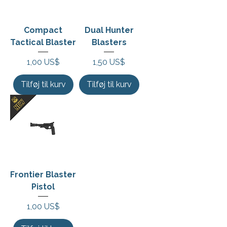
Compact
Dual Hunter
Tactical Blaster
Blasters
Pris
Pris
1,00 US$
1,50 US$
Tilføj til kurv
Tilføj til kurv
Frontier Blaster
Pistol
Pris
1,00 US$