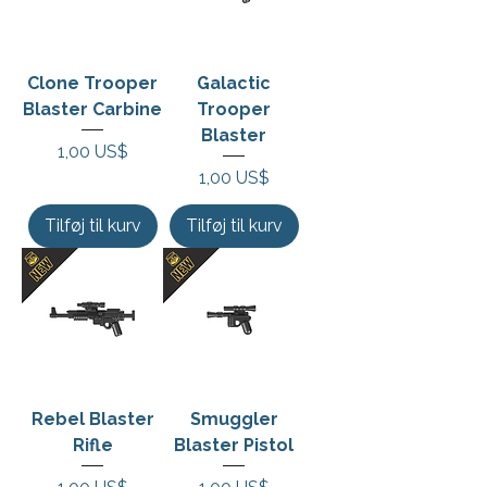
Clone Trooper
Galactic
Blaster Carbine
Trooper
Blaster
Pris
1,00 US$
Pris
1,00 US$
Tilføj til kurv
Tilføj til kurv
Rebel Blaster
Smuggler
Rifle
Blaster Pistol
Pris
Pris