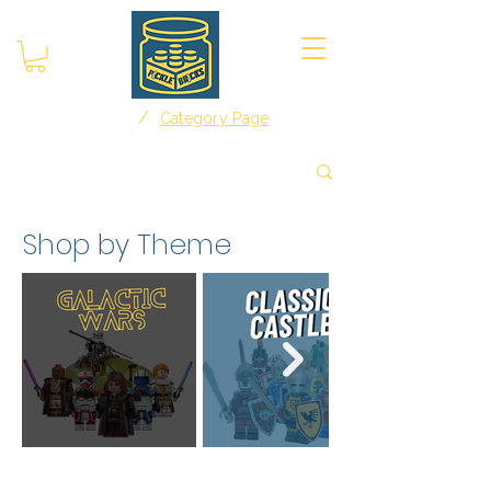
/
Home
Category Page
Shop by Theme