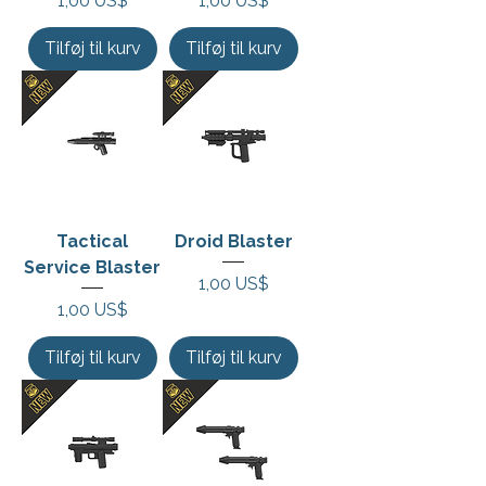
1,00 US$
1,00 US$
Tilføj til kurv
Tilføj til kurv
Tactical
Droid Blaster
Service Blaster
Pris
1,00 US$
Pris
1,00 US$
Tilføj til kurv
Tilføj til kurv