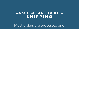
Fast & reliable
shipping
Most orders are processed and
shipped within 1 business day,
so you can enjoy your items
sooner.
Read More >
hassle-
free