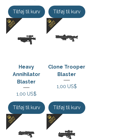
Tilføj til kurv
Tilføj til kurv
Heavy
Clone Trooper
Annihilator
Blaster
Blaster
Pris
1,00 US$
Pris
1,00 US$
Tilføj til kurv
Tilføj til kurv