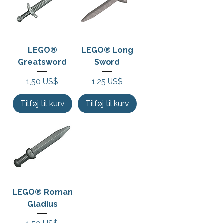
LEGO®
LEGO® Long
Greatsword
Sword
Pris
Pris
1,50 US$
1,25 US$
Tilføj til kurv
Tilføj til kurv
LEGO® Roman
Gladius
Pris