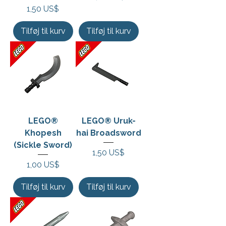
Pris
1,50 US$
Tilføj til kurv
Tilføj til kurv
LEGO®
LEGO® Uruk-
Khopesh
hai Broadsword
(Sickle Sword)
Pris
1,50 US$
Pris
1,00 US$
Tilføj til kurv
Tilføj til kurv