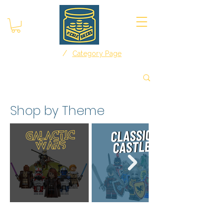
/
Home
Category Page
Shop by Theme